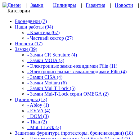
Двери
|
Замки
|
Цилиндры
|
Гарантия
|
Новости
Категории
Бронедвери (7)
Наши работы (94)
- Квартира (67)
- Частный сектор (27)
Новости (17)
Замки (39)
- Замки CR Serrature (4)
- Замки MOIA (3)
- Электронные замки-невидимки Filin (11)
- Электроригельные замки-невидимки Filin (4)
- Замки CISA (4)
- Замки Mottura (6)
- Замки Mul-T-Lock (5)
- Замки Mul-T-Lock серии OMEGA (2)
Цилиндры (13)
- Abloy (1)
- EVVA (4)
- DOM (3)
- Titan (2)
- Mul-T-Lock (3)
Защитная фурнитура (протекторы, броненакладки) (18)
- Протекторы защитные Azzi Fausto (Италия) (7)