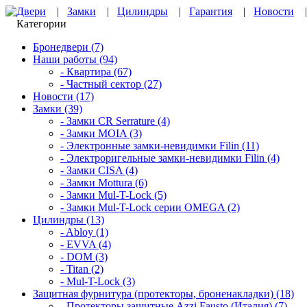
Двери
|
Замки
|
Цилиндры
|
Гарантия
|
Новости
Категории
Бронедвери (7)
Наши работы (94)
- Квартира (67)
- Частный сектор (27)
Новости (17)
Замки (39)
- Замки CR Serrature (4)
- Замки MOIA (3)
- Электронные замки-невидимки Filin (11)
- Электроригельные замки-невидимки Filin (4)
- Замки CISA (4)
- Замки Mottura (6)
- Замки Mul-T-Lock (5)
- Замки Mul-T-Lock серии OMEGA (2)
Цилиндры (13)
- Abloy (1)
- EVVA (4)
- DOM (3)
- Titan (2)
- Mul-T-Lock (3)
Защитная фурнитура (протекторы, броненакладки) (18)
- Протекторы защитные Azzi Fausto (Италия) (7)