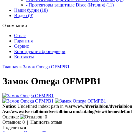
- Протекторы защитные Disec (Италия) (11)
Наши будни (18)
Видео (9)
О компании
О нас
Гарантия
Сервис
Конструкция бронедвери
Контакты
Главная
»
Замок Omega OFMPB1
Замок Omega OFMPB1
Notice
: Undefined index: path in
/var/www/dverialbion/dverialbion
/var/www/dverialbion/dverialbion.com/catalog/view/theme/defaul
Оценка:
Отзывов: 0
|
Написать отзыв
Поделиться