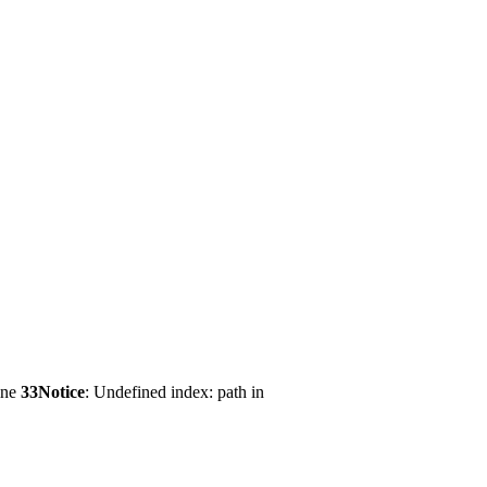
ine
33
Notice
: Undefined index: path in