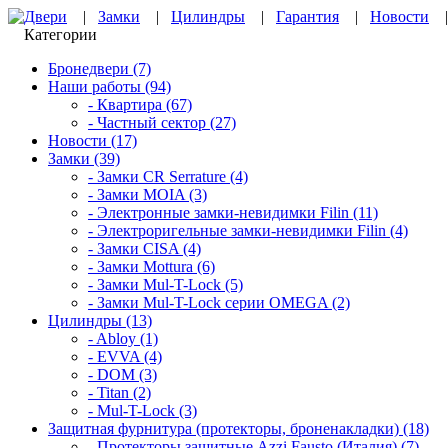
Двери
|
Замки
|
Цилиндры
|
Гарантия
|
Новости
Категории
Бронедвери (7)
Наши работы (94)
- Квартира (67)
- Частный сектор (27)
Новости (17)
Замки (39)
- Замки CR Serrature (4)
- Замки MOIA (3)
- Электронные замки-невидимки Filin (11)
- Электроригельные замки-невидимки Filin (4)
- Замки CISA (4)
- Замки Mottura (6)
- Замки Mul-T-Lock (5)
- Замки Mul-T-Lock серии OMEGA (2)
Цилиндры (13)
- Abloy (1)
- EVVA (4)
- DOM (3)
- Titan (2)
- Mul-T-Lock (3)
Защитная фурнитура (протекторы, броненакладки) (18)
- Протекторы защитные Azzi Fausto (Италия) (7)