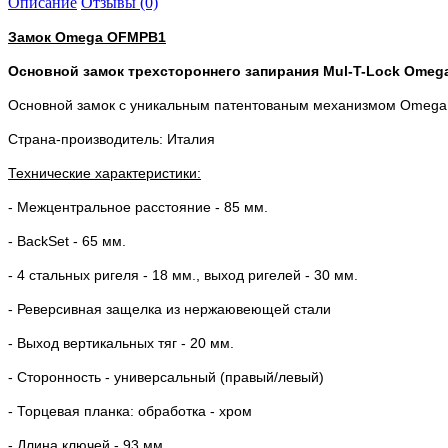
Описание
Отзывы (0)
Замок Omega OFMPB1
Основной замок трехстороннего запирания Mul-T-Lock Ome
Основной замок с уникальным патентованым механизмом Omega с
Страна-производитель: Италия
Технические характеристики:
- Межцентральное расстояние - 85 мм.
- BackSet - 65 мм.
- 4 стальных ригеля - 18 мм., выход ригелей - 30 мм.
- Реверсивная защелка из нержаювеющей стали
- Выход вертикальных тяг - 20 мм.
- Сторонность - универсальный (правый/левый)
- Торцевая планка: обработка - хром
- Длина ключей - 93 мм.