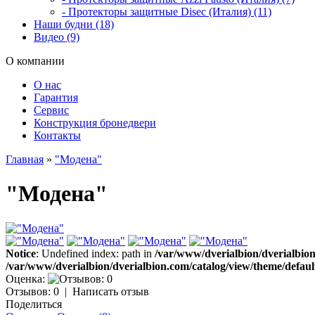
- Протекторы защитные Disec (Италия) (11)
Наши будни (18)
Видео (9)
О компании
О нас
Гарантия
Сервис
Конструкция бронедвери
Контакты
Главная
»
"Модена"
"Модена"
Notice
: Undefined index: path in
/var/www/dverialbion/dverialbion
/var/www/dverialbion/dverialbion.com/catalog/view/theme/defaul
Оценка:
Отзывов: 0
|
Написать отзыв
Поделиться