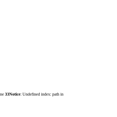
ine
33
Notice
: Undefined index: path in