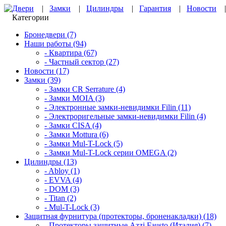
Двери
|
Замки
|
Цилиндры
|
Гарантия
|
Новости
Категории
Бронедвери (7)
Наши работы (94)
- Квартира (67)
- Частный сектор (27)
Новости (17)
Замки (39)
- Замки CR Serrature (4)
- Замки MOIA (3)
- Электронные замки-невидимки Filin (11)
- Электроригельные замки-невидимки Filin (4)
- Замки CISA (4)
- Замки Mottura (6)
- Замки Mul-T-Lock (5)
- Замки Mul-T-Lock серии OMEGA (2)
Цилиндры (13)
- Abloy (1)
- EVVA (4)
- DOM (3)
- Titan (2)
- Mul-T-Lock (3)
Защитная фурнитура (протекторы, броненакладки) (18)
- Протекторы защитные Azzi Fausto (Италия) (7)